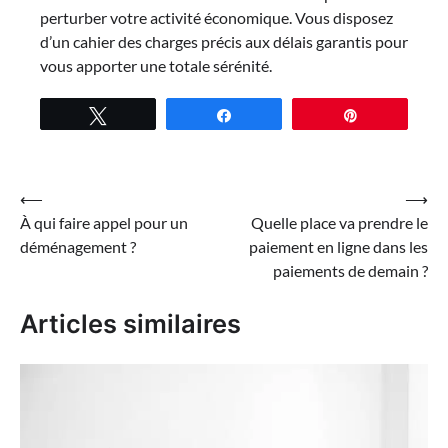
perturber votre activité économique. Vous disposez
d’un cahier des charges précis aux délais garantis pour
vous apporter une totale sérénité.
Tweetez
Partagez
Épingle
Navigation
⟵
⟶
À qui faire appel pour un
Quelle place va prendre le
de
déménagement ?
paiement en ligne dans les
l’article
paiements de demain ?
Articles similaires