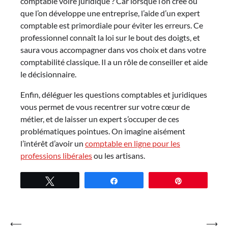
comptable voire juridique ? Car lorsque l’on crée ou
que l’on développe une entreprise, l’aide d’un expert
comptable est primordiale pour éviter les erreurs. Ce
professionnel connaît la loi sur le bout des doigts, et
saura vous accompagner dans vos choix et dans votre
comptabilité classique. Il a un rôle de conseiller et aide
le décisionnaire.
Enfin, déléguer les questions comptables et juridiques
vous permet de vous recentrer sur votre cœur de
métier, et de laisser un expert s’occuper de ces
problématiques pointues. On imagine aisément
l’intérêt d’avoir un
comptable en ligne pour les
professions libérales
ou les artisans.
Tweetez
Partagez
Épingle
Navigation
⟵
⟶