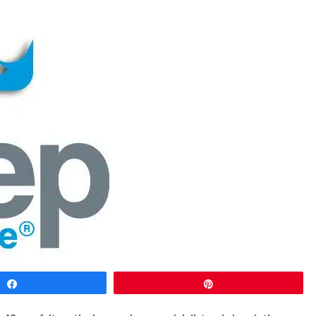
Partagez
Épingle